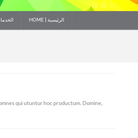
Facebook
LinkedIn
Instagram
HOME | الرئيسية
ICES | الخدمات
te omnes qui utuntur hoc productum. Domine,