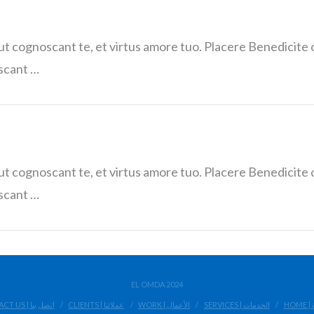
 ut cognoscant te, et virtus amore tuo. Placere Benedici
oscant …
 ut cognoscant te, et virtus amore tuo. Placere Benedici
oscant …
EL OMDA 2024
H
SERVICES | الخدمات
WORK | الأعمال
CLIENTS | عملائنا
CONTACT US | اتصل بنا