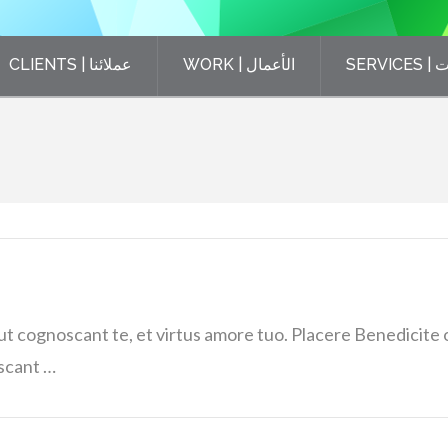
SERV
WORK | الأعمال
CLIENTS | عملائنا
 ut cognoscant te, et virtus amore tuo. Placere Benedici
oscant …